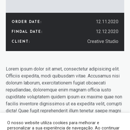
12.11.2020
ORDER DATE:
12.12.2020
FINDAL DATE:
Creative Studio
CLIENT:
Lorem ipsum dolor sit amet, consectetur adipisicing elit.
Officiis expedita, modi quibusdam vitae. Accusamus nisi
dolorum laborum, exercitationem fugiat obcaecati
repudiandae, doloremque enim magnam officia iusto
cupiditate voluptatem quidem ipsum ex maxime quae non
facilis inventore dignissimos ut ea expedita velit, corrupti
dicta! Quae fugit reprehenderit illum tenetur saepe magni
perspiciatis, similique ea eligendi sit quis fugiat,
O nosso website utiliza cookies para melhorar e
possimus voluptatibus eius! Odio quas at, nihil nobis
personalizar a sua experiência de navegação. Ao continuar